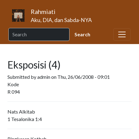
Skip to main content
Rahmiati
Aku, DIA, dan Sabda-NYA
Eksposisi (4)
Submitted by
admin
on
Thu, 26/06/2008 - 09:01
Kode
R 094
Nats Alkitab
1 Tesalonika 1:4
Ringkasan Kotbah