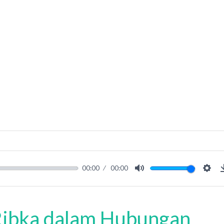
00:00
00:00
Mute
Sett
luarganya
 Ribka dalam Hubungan