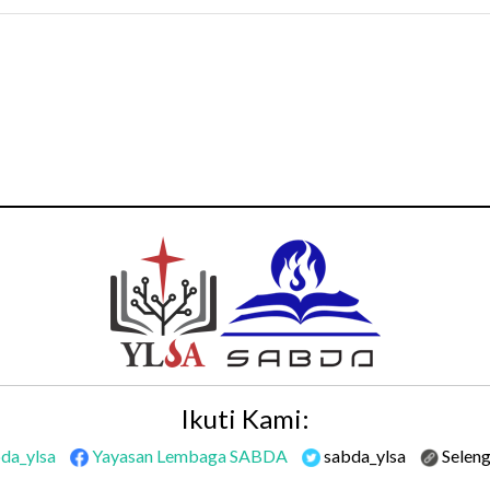
llah
Ikuti Kami:
da_ylsa
Yayasan Lembaga SABDA
sabda_ylsa
Selen