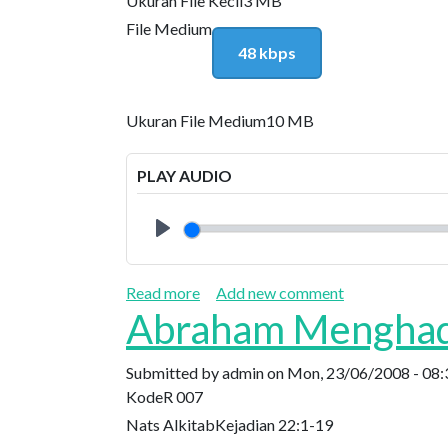
Ukuran File Kecil
3 MB
File Medium
48 kbps
Ukuran File Medium
10 MB
PLAY AUDIO
Play
about Keluarga Ishak & Ribka dala
Read more
Add new comment
Abraham Menghada
Submitted by
admin
on
Mon, 23/06/2008 - 08:
Kode
R 007
Nats Alkitab
Kejadian 22:1-19