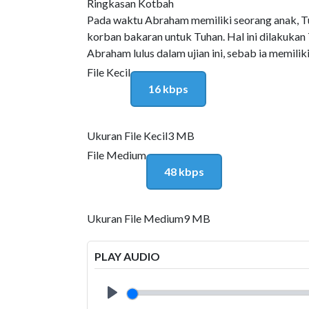
Ringkasan Kotbah
Pada waktu Abraham memiliki seorang anak, T
korban bakaran untuk Tuhan. Hal ini dilakuka
Abraham lulus dalam ujian ini, sebab ia memilik
File Kecil
16 kbps
Ukuran File Kecil
3 MB
File Medium
48 kbps
Ukuran File Medium
9 MB
PLAY AUDIO
Play