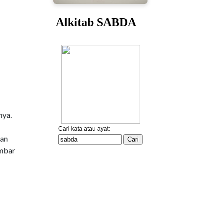
nya.
dan
ambar