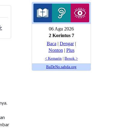
ings
Download
nya.
dan
ambar