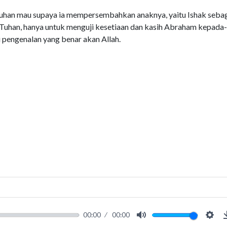
uhan mau supaya ia mempersembahkan anaknya, yaitu Ishak seba
n Tuhan, hanya untuk menguji kesetiaan dan kasih Abraham kepada
i pengenalan yang benar akan Allah.
00:00
00:00
Mute
Sett