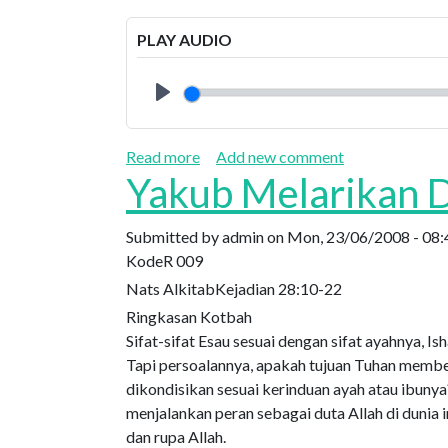
PLAY AUDIO
Play
about Pendahuluan Keluaran (Ikatan 
Read more
Add new comment
Yakub Melarikan D
Submitted by
admin
on
Mon, 23/06/2008 - 08:
Kode
R 009
Nats Alkitab
Kejadian 28:10-22
Ringkasan Kotbah
Sifat-sifat Esau sesuai dengan sifat ayahnya, 
Tapi persoalannya, apakah tujuan Tuhan membe
dikondisikan sesuai kerinduan ayah atau ibun
menjalankan peran sebagai duta Allah di dunia i
dan rupa Allah.