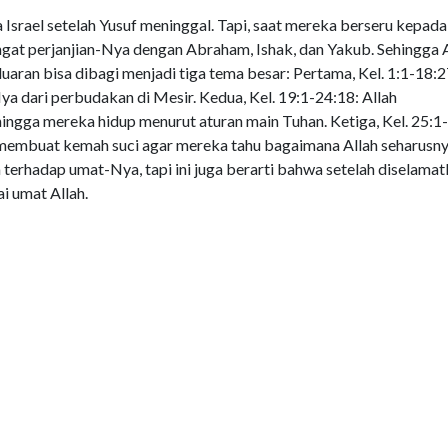
Israel setelah Yusuf meninggal. Tapi, saat mereka berseru kepada
at perjanjian-Nya dengan Abraham, Ishak, dan Yakub. Sehingga A
ran bisa dibagi menjadi tiga tema besar: Pertama, Kel. 1:1-18:2
 dari perbudakan di Mesir. Kedua, Kel. 19:1-24:18: Allah
ga mereka hidup menurut aturan main Tuhan. Ketiga, Kel. 25:1-
 membuat kemah suci agar mereka tahu bagaimana Allah seharusn
erhadap umat-Nya, tapi ini juga berarti bahwa setelah diselama
i umat Allah.