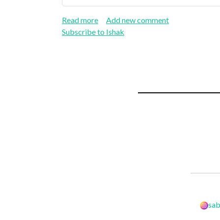
about Abraham Menghadapi Ujian A
Read more
Add new comment
Subscribe to Ishak
sab