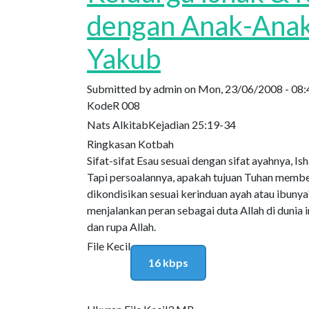
dengan Anak-Anak
Yakub
Submitted by
admin
on
Mon, 23/06/2008 - 08:
Kode
R 008
Nats Alkitab
Kejadian 25:19-34
Ringkasan Kotbah
Sifat-sifat Esau sesuai dengan sifat ayahnya, 
Tapi persoalannya, apakah tujuan Tuhan membe
dikondisikan sesuai kerinduan ayah atau ibun
menjalankan peran sebagai duta Allah di dunia i
dan rupa Allah.
File Kecil
16 kbps