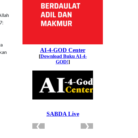
llah
7:
ya
tkan