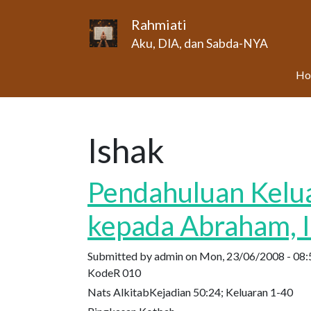
Skip to main content
Rahmiati
Aku, DIA, dan Sabda-NYA
Ho
Ishak
Pendahuluan Keluar
kepada Abraham, I
Submitted by
admin
on
Mon, 23/06/2008 - 08:
Kode
R 010
Nats Alkitab
Kejadian 50:24; Keluaran 1-40