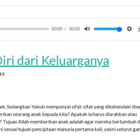
00:00
00:00
Mute
Sett
Perjanjian Allah kepada Abraham, Ishak, dan Yakub)
iri dari Keluarganya
49
Ishak. Sedangkan Yakub mempunyai sifat-sifat yang dikehendaki ibu
rikan seorang anak kepada kita? Apakah ia harus diarahkan atau
ya? Tujuan Allah memberikan anak adalah agar mereka bertumbuh 
ni sesuai tujuan penciptaan manusia pertama kali, yakni seturut g