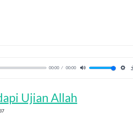
00:00
00:00
Mute
Sett
m Hubungan dengan Anak-Anak Mereka, yaitu Esau dan Yakub
pi Ujian Allah
37