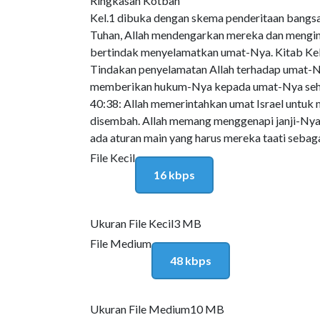
Ringkasan Kotbah
Kel.1 dibuka dengan skema penderitaan bangsa 
Tuhan, Allah mendengarkan mereka dan menging
bertindak menyelamatkan umat-Nya. Kitab Kelua
Tindakan penyelamatan Allah terhadap umat-Nya
memberikan hukum-Nya kepada umat-Nya sehing
40:38: Allah memerintahkan umat Israel untuk
disembah. Allah memang menggenapi janji-Nya t
ada aturan main yang harus mereka taati sebaga
File Kecil
16 kbps
Ukuran File Kecil
3 MB
File Medium
48 kbps
Ukuran File Medium
10 MB