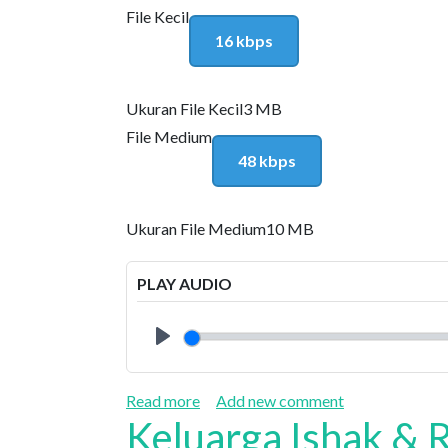
File Kecil
16 kbps
Ukuran File Kecil
3 MB
File Medium
48 kbps
Ukuran File Medium
10 MB
PLAY AUDIO
Play
about Yakub Melarikan Diri dari Ke
Read more
Add new comment
Keluarga Ishak &