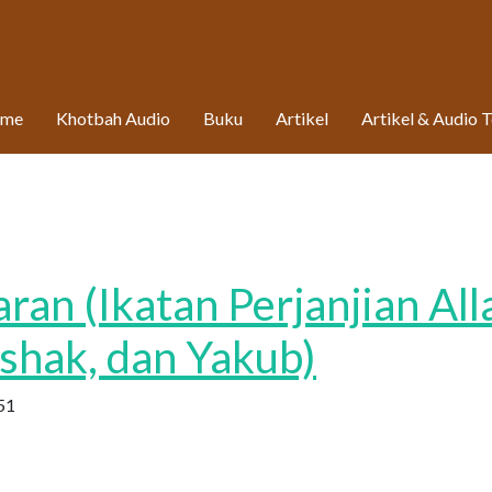
me
Khotbah Audio
Buku
Artikel
Artikel & Audio 
an (Ikatan Perjanjian All
shak, dan Yakub)
51