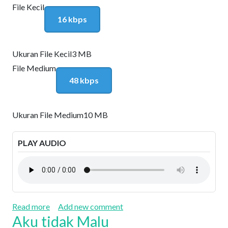
File Kecil
16 kbps
Ukuran File Kecil
3 MB
File Medium
48 kbps
Ukuran File Medium
10 MB
PLAY AUDIO
about Nehemia: Tanggung Jawab sebagai Orang P
Read more
Add new comment
Aku tidak Malu