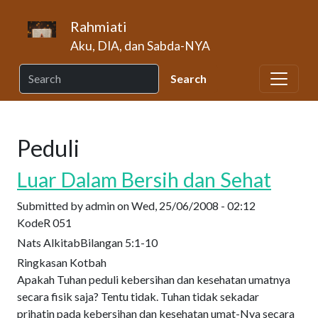
Skip to main content
Rahmiati
Aku, DIA, dan Sabda-NYA
Peduli
Luar Dalam Bersih dan Sehat
Submitted by
admin
on
Wed, 25/06/2008 - 02:12
Kode
R 051
Nats Alkitab
Bilangan 5:1-10
Ringkasan Kotbah
Apakah Tuhan peduli kebersihan dan kesehatan umatnya
secara fisik saja? Tentu tidak. Tuhan tidak sekadar
prihatin pada kebersihan dan kesehatan umat-Nya secara