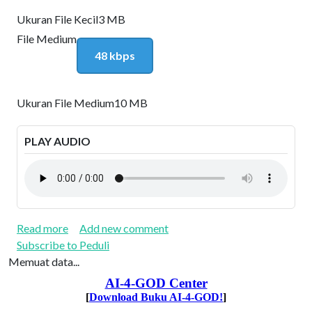
Ukuran File Kecil
3 MB
File Medium
48 kbps
Ukuran File Medium
10 MB
PLAY AUDIO
about Allah yang Selalu Memperhatikan dan Camp
Read more
Add new comment
Subscribe to Peduli
Memuat data...