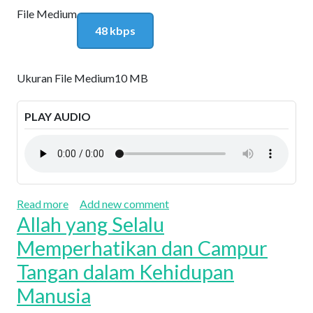
File Medium
48 kbps
Ukuran File Medium
10 MB
PLAY AUDIO
about Aku tidak Malu
Read more
Add new comment
Allah yang Selalu
Memperhatikan dan Campur
Tangan dalam Kehidupan
Manusia